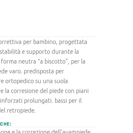
orrettiva per bambino, progettata
stabilità e supporto durante la
 forma neutra “a biscotto”, per la
ede varo. predisposta per
re ortopedico su una suola
re la corresione del piede con piani
rinforzati prolungati. bassi per il
del retropiede.
CHE:
ione e la correzione dell’avampiede