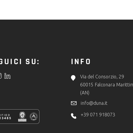
GUICI SU:
INFO
Via del Consorzio, 29
60015 Falconara Maritti
(AN)
info@duna.it
+39 071 918073