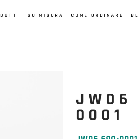
DOTTI
SU MISURA
COME ORDINARE
B
Full-custom
Fits
Modulare
Ortex
JW06 
Plantari
Footura
0001