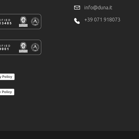
info@duna.it
+39 071 918073
y Policy
 Policy