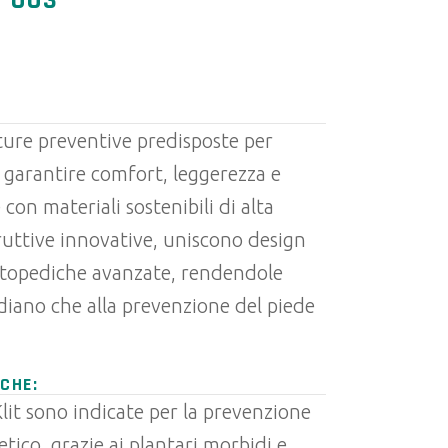
Y 003
zature preventive predisposte per
r garantire comfort, leggerezza e
 con materiali sostenibili di alta
ruttive innovative, uniscono design
rtopediche avanzate, rendendole
idiano che alla prevenzione del piede
CHE:
Klit sono indicate per la prevenzione
tico, grazie ai plantari morbidi e