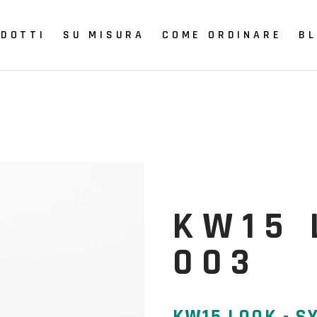
DOTTI
SU MISURA
COME ORDINARE
B
Full-custom
Fits
Modulare
Ortex
KW15 
Plantari
Footura
003