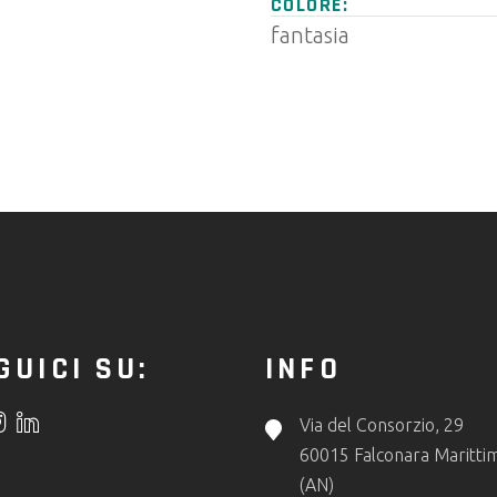
COLORE:
fantasia
GUICI SU:
INFO
Via del Consorzio, 29
60015 Falconara Maritti
(AN)