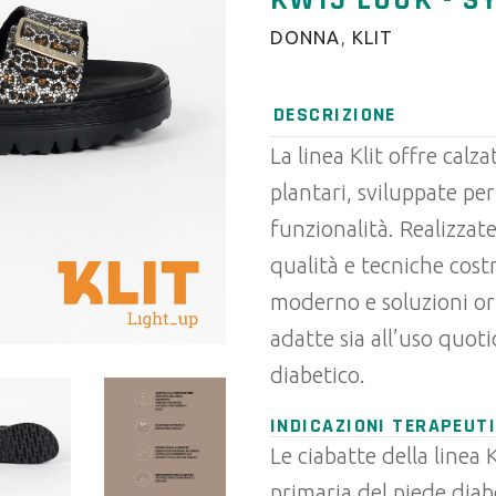
KW15 LOOK - S
DONNA
,
KLIT
DESCRIZIONE
La linea Klit offre cal
plantari, sviluppate pe
funzionalità. Realizzate
qualità e tecniche cost
moderno e soluzioni o
adatte sia all’uso quot
diabetico.
INDICAZIONI TERAPEUTI
Le ciabatte della linea 
primaria del piede diabe